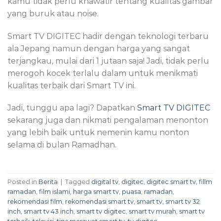
kamu tidak perlu khawatir tentang kualitas gambar
yang buruk atau noise.
Smart TV DIGITEC hadir dengan teknologi terbaru
ala Jepang namun dengan harga yang sangat
terjangkau, mulai dari 1 jutaan saja! Jadi, tidak perlu
merogoh kocek terlalu dalam untuk menikmati
kualitas terbaik dari Smart TV ini.
Jadi, tunggu apa lagi? Dapatkan
Smart TV DIGITEC
sekarang juga dan nikmati pengalaman menonton
yang lebih baik untuk nemenin kamu nonton
selama di bulan Ramadhan.
Posted in
Berita
|
Tagged
digital tv
,
digitec
,
digitec smart tv
,
fillm
ramadan
,
film islami
,
harga smart tv
,
puasa
,
ramadan
,
rekomendasi film
,
rekomendasi smart tv
,
smart tv
,
smart tv 32
inch
,
smart tv 43 inch
,
smart tv digitec
,
smart tv murah
,
smart tv