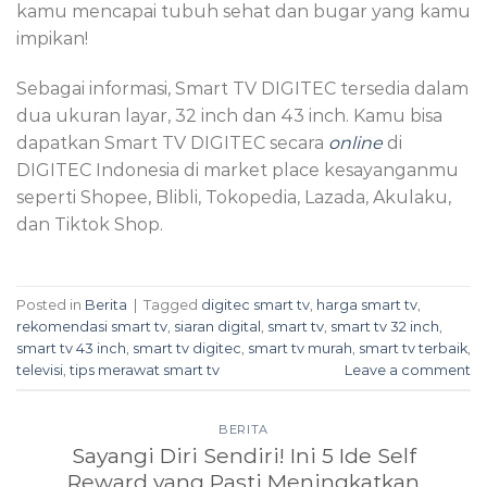
kamu mencapai tubuh sehat dan bugar yang kamu
impikan!
Sebagai informasi, Smart TV DIGITEC tersedia dalam
dua ukuran layar, 32 inch dan 43 inch. Kamu bisa
dapatkan Smart TV DIGITEC secara
online
di
DIGITEC Indonesia di market place kesayanganmu
seperti Shopee, Blibli, Tokopedia, Lazada, Akulaku,
dan Tiktok Shop.
Posted in
Berita
|
Tagged
digitec smart tv
,
harga smart tv
,
rekomendasi smart tv
,
siaran digital
,
smart tv
,
smart tv 32 inch
,
smart tv 43 inch
,
smart tv digitec
,
smart tv murah
,
smart tv terbaik
,
televisi
,
tips merawat smart tv
Leave a comment
BERITA
Sayangi Diri Sendiri! Ini 5 Ide Self
Reward yang Pasti Meningkatkan