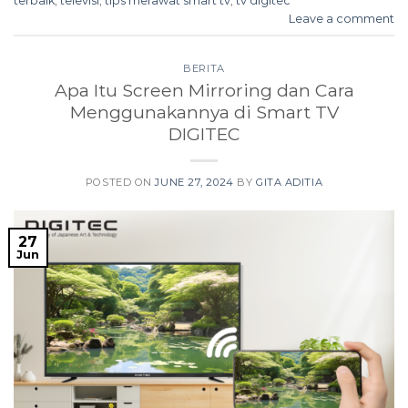
terbaik
,
televisi
,
tips merawat smart tv
,
tv digitec
Leave a comment
BERITA
Apa Itu Screen Mirroring dan Cara
Menggunakannya di Smart TV
DIGITEC
POSTED ON
JUNE 27, 2024
BY
GITA ADITIA
27
Jun