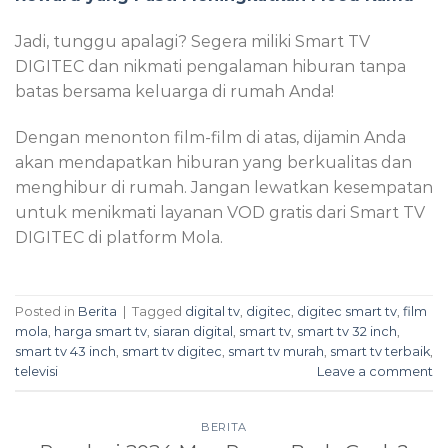
Jadi, tunggu apalagi? Segera miliki Smart TV
DIGITEC dan nikmati pengalaman hiburan tanpa
batas bersama keluarga di rumah Anda!
Dengan menonton film-film di atas, dijamin Anda
akan mendapatkan hiburan yang berkualitas dan
menghibur di rumah. Jangan lewatkan kesempatan
untuk menikmati layanan VOD gratis dari Smart TV
DIGITEC di platform Mola.
Posted in
Berita
|
Tagged
digital tv
,
digitec
,
digitec smart tv
,
film
mola
,
harga smart tv
,
siaran digital
,
smart tv
,
smart tv 32 inch
,
smart tv 43 inch
,
smart tv digitec
,
smart tv murah
,
smart tv terbaik
,
televisi
Leave a comment
BERITA