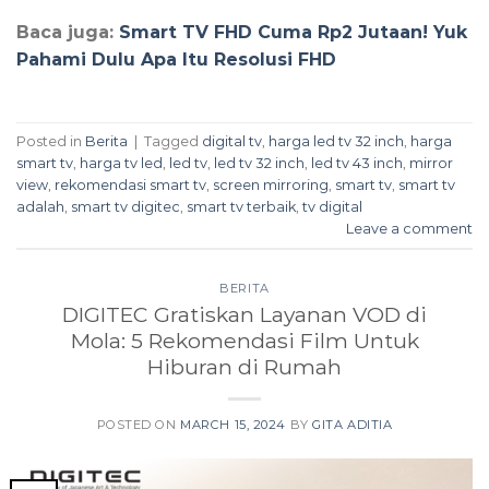
Baca juga:
Smart TV FHD Cuma Rp2 Jutaan! Yuk
Pahami Dulu Apa Itu Resolusi FHD
Posted in
Berita
|
Tagged
digital tv
,
harga led tv 32 inch
,
harga
smart tv
,
harga tv led
,
led tv
,
led tv 32 inch
,
led tv 43 inch
,
mirror
view
,
rekomendasi smart tv
,
screen mirroring
,
smart tv
,
smart tv
adalah
,
smart tv digitec
,
smart tv terbaik
,
tv digital
Leave a comment
BERITA
DIGITEC Gratiskan Layanan VOD di
Mola: 5 Rekomendasi Film Untuk
Hiburan di Rumah
POSTED ON
MARCH 15, 2024
BY
GITA ADITIA