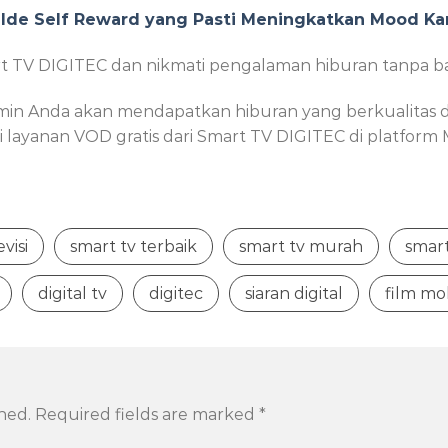
i 5 Ide Self Reward yang Pasti Meningkatkan Mood K
mart TV DIGITEC dan nikmati pengalaman hiburan tanpa b
jamin Anda akan mendapatkan hiburan yang berkualitas
ayanan VOD gratis dari Smart TV DIGITEC di platform 
evisi
smart tv terbaik
smart tv murah
smart
digital tv
digitec
siaran digital
film mo
hed.
Required fields are marked
*