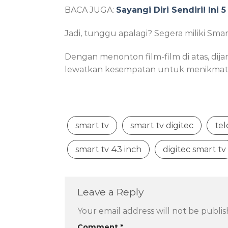
BACA JUGA:
Sayangi Diri Sendiri! In
Jadi, tunggu apalagi? Segera miliki S
Dengan menonton film-film di atas, di
lewatkan kesempatan untuk menikmati l
smart tv
smart tv digitec
tel
smart tv 43 inch
digitec smart tv
Leave a Reply
Your email address will not be publis
Comment
*