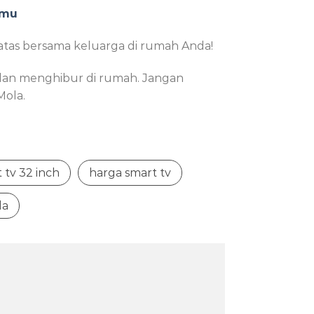
amu
atas bersama keluarga di rumah Anda!
 dan menghibur di rumah. Jangan
Mola.
 tv 32 inch
harga smart tv
la