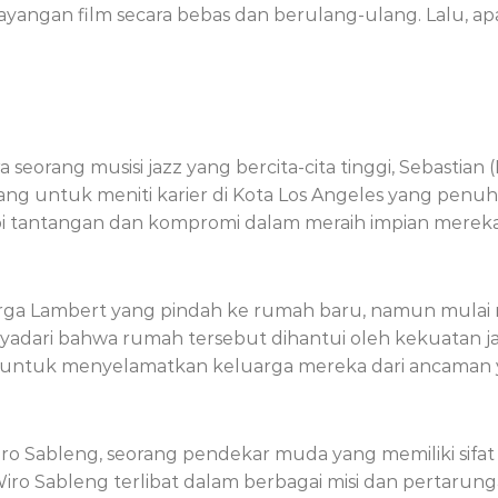
ayangan film secara bebas dan berulang-ulang. Lalu, apa
a seorang musisi jazz yang bercita-cita tinggi, Sebastian
ng untuk meniti karier di Kota Los Angeles yang penuh
i tantangan dan kompromi dalam meraih impian mereka
uarga Lambert yang pindah ke rumah baru, namun mulai 
dari bahwa rumah tersebut dihantui oleh kekuatan 
 untuk menyelamatkan keluarga mereka dari ancaman 
iro Sableng, seorang pendekar muda yang memiliki sifa
o Sableng terlibat dalam berbagai misi dan pertarun