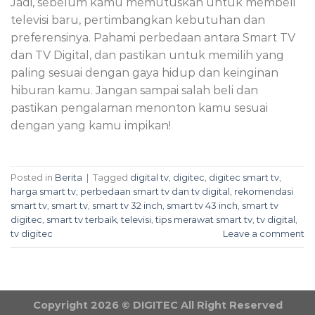
Jadi, sebelum kamu memutuskan untuk membeli
televisi baru, pertimbangkan kebutuhan dan
preferensinya. Pahami perbedaan antara Smart TV
dan TV Digital, dan pastikan untuk memilih yang
paling sesuai dengan gaya hidup dan keinginan
hiburan kamu. Jangan sampai salah beli dan
pastikan pengalaman menonton kamu sesuai
dengan yang kamu impikan!
Posted in
Berita
|
Tagged
digital tv
,
digitec
,
digitec smart tv
,
harga smart tv
,
perbedaan smart tv dan tv digital
,
rekomendasi
smart tv
,
smart tv
,
smart tv 32 inch
,
smart tv 43 inch
,
smart tv
digitec
,
smart tv terbaik
,
televisi
,
tips merawat smart tv
,
tv digital
,
tv digitec
Leave a comment
Copyright 2026 © DIGITEC All Right Reserved