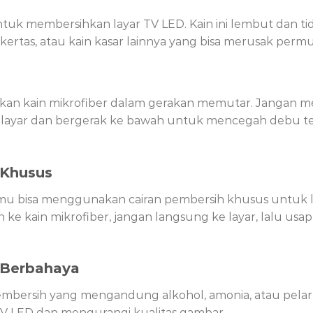
 untuk membersihkan layar TV LED. Kain ini lembut dan 
kertas, atau kain kasar lainnya yang bisa merusak permu
n kain mikrofiber dalam gerakan memutar. Jangan men
tas layar dan bergerak ke bawah untuk mencegah debu t
 Khusus
kamu bisa menggunakan cairan pembersih khusus untuk la
 ke kain mikrofiber, jangan langsung ke layar, lalu u
 Berbahaya
ersih yang mengandung alkohol, amonia, atau pelarut k
TV LED dan mengurangi kualitas gambar.