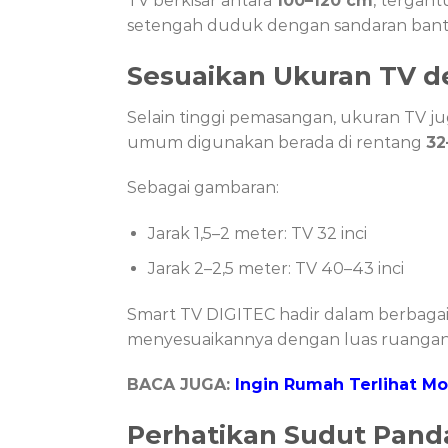
TV berkisar antara
100–120 cm
, tergant
setengah duduk dengan sandaran bantal,
Sesuaikan Ukuran TV d
Selain tinggi pemasangan, ukuran TV 
umum digunakan berada di rentang
32
Sebagai gambaran:
Jarak 1,5–2 meter: TV 32 inci
Jarak 2–2,5 meter: TV 40–43 inci
Smart TV DIGITEC hadir dalam berbagai p
menyesuaikannya dengan luas ruangan 
BACA JUGA:
Ingin Rumah Terlihat Mo
Perhatikan Sudut Pand