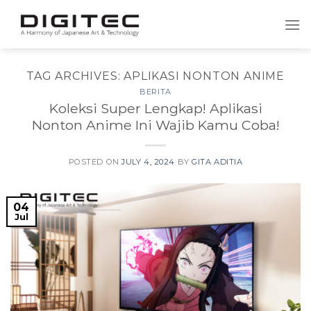
Skip
to
content
TAG ARCHIVES:
APLIKASI NONTON ANIME
BERITA
Koleksi Super Lengkap! Aplikasi
Nonton Anime Ini Wajib Kamu Coba!
POSTED ON
JULY 4, 2024
BY
GITA ADITIA
04
Jul