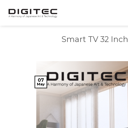
Skip
to
content
Smart TV 32 Inch
07
May