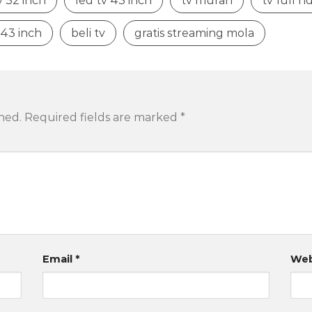
v 32 inch
led tv 43 inch
tv murah
tv full h
 43 inch
beli tv
gratis streaming mola
hed.
Required fields are marked
*
Email
*
Web