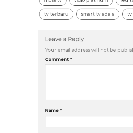
mola tv
vidio platinum
led t
tv terbaru
smart tv adala
tv
Leave a Reply
Your email address will not be publis
Comment
*
Name
*