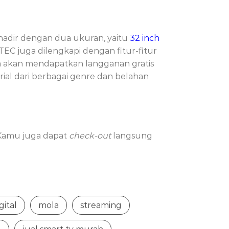
hadir dengan dua ukuran, yaitu
32 inch
EC juga dilengkapi dengan fitur-fitur
a akan mendapatkan langganan gratis
rial dari berbagai genre dan belahan
 Kamu juga dapat
check-out
langsung
gital
mola
streaming