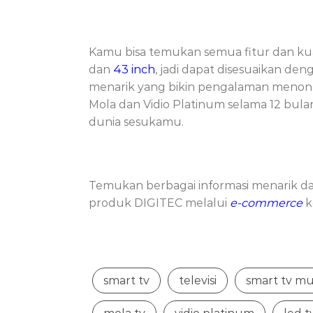
Kamu bisa temukan semua fitur dan kua
dan
43 inch
, jadi dapat disesuaikan d
menarik yang bikin pengalaman menonto
Mola dan Vidio Platinum selama 12 bulan
dunia sesukamu.
Temukan berbagai informasi menarik da
produk DIGITEC melalui
e-commerce
k
smart tv
televisi
smart tv m