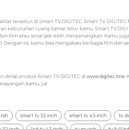
litas tersebut di Smart TV DIGITEC. Smart TV DIGITEC 
engan kebutuhan ruang kamar tidur kamu. Smart TV DIGIT
n film atau serial jadi lebih menyenangkan. Kamu jug
. Dengan ini, kamu bisa mengakses berbagai film dan se
n detail produk Smart TV DIGITEC di
www.digitec.one
.
esayangan kamu, ya!
urah
smart tv 32 inch
smart tv 43 inch
tv di