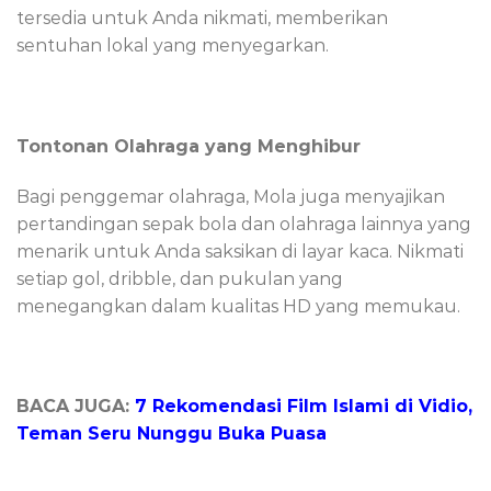
tersedia untuk Anda nikmati, memberikan
sentuhan lokal yang menyegarkan.
Tontonan Olahraga yang Menghibur
Bagi penggemar olahraga, Mola juga menyajikan
pertandingan sepak bola dan olahraga lainnya yang
menarik untuk Anda saksikan di layar kaca. Nikmati
setiap gol, dribble, dan pukulan yang
menegangkan dalam kualitas HD yang memukau.
BACA JUGA:
7 Rekomendasi Film Islami di Vidio,
Teman Seru Nunggu Buka Puasa