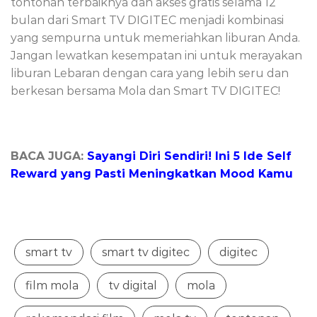
tontonan terbaiknya dan akses gratis selama 12
bulan dari Smart TV DIGITEC menjadi kombinasi
yang sempurna untuk memeriahkan liburan Anda.
Jangan lewatkan kesempatan ini untuk merayakan
liburan Lebaran dengan cara yang lebih seru dan
berkesan bersama Mola dan Smart TV DIGITEC!
BACA JUGA:
Sayangi Diri Sendiri! Ini 5 Ide Self
Reward yang Pasti Meningkatkan Mood Kamu
smart tv
smart tv digitec
digitec
film mola
tv digital
mola