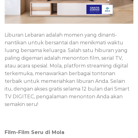
Liburan Lebaran adalah momen yang dinanti-
nantikan untuk bersantai dan menikmati waktu
luang bersama keluarga. Salah satu hiburan yang
paling digemari adalah menonton film, serial TV,
atau acara spesial. Mola, platform streaming digital
terkemuka, menawarkan berbagai tontonan
terbaik untuk memeriahkan liburan Anda. Selain
itu, dengan akses gratis selama 12 bulan dari Smart
TV DIGITEC, pengalaman menonton Anda akan
semakin seru!
Film-Film Seru di Mola