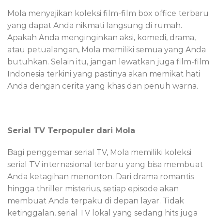
Mola menyajikan koleksi film-film box office terbaru
yang dapat Anda nikmati langsung di rumah.
Apakah Anda menginginkan aksi, komedi, drama,
atau petualangan, Mola memiliki semua yang Anda
butuhkan. Selain itu, jangan lewatkan juga film-film
Indonesia terkini yang pastinya akan memikat hati
Anda dengan cerita yang khas dan penuh warna.
Serial TV Terpopuler dari Mola
Bagi penggemar serial TV, Mola memiliki koleksi
serial TV internasional terbaru yang bisa membuat
Anda ketagihan menonton. Dari drama romantis
hingga thriller misterius, setiap episode akan
membuat Anda terpaku di depan layar. Tidak
ketinggalan, serial TV lokal yang sedang hits juga