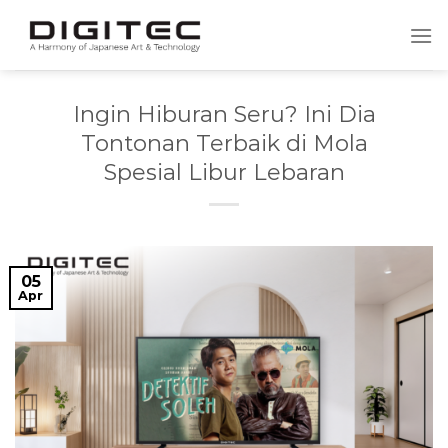
Skip
to
content
Ingin Hiburan Seru? Ini Dia
Tontonan Terbaik di Mola
Spesial Libur Lebaran
05
Apr