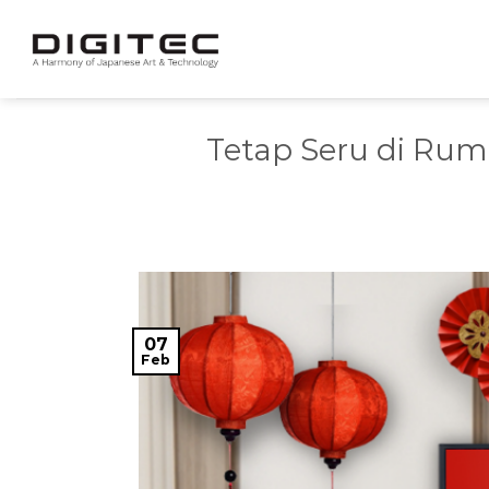
Skip
to
content
Tetap Seru di Rum
07
Feb