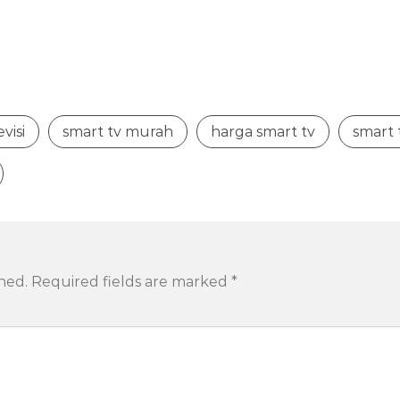
evisi
smart tv murah
harga smart tv
smart 
hed.
Required fields are marked
*