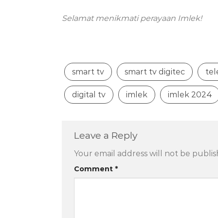
Selamat menikmati perayaan Imlek!
smart tv
smart tv digitec
tel
digital tv
imlek
imlek 2024
Leave a Reply
Your email address will not be publis
Comment
*