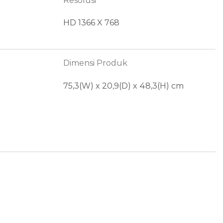
Resolusi
HD 1366 X 768
Dimensi Produk
75,3(W) x 20,9(D) x 48,3(H) cm