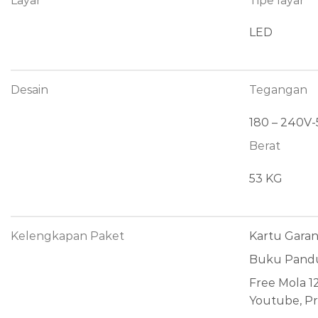
Layar
Tipe layar
LED
Desain
Tegangan
180 – 240V
Berat
53 KG
Kelengkapan Paket
Kartu Garan
Buku Pand
Free Mola 1
Youtube, Pr